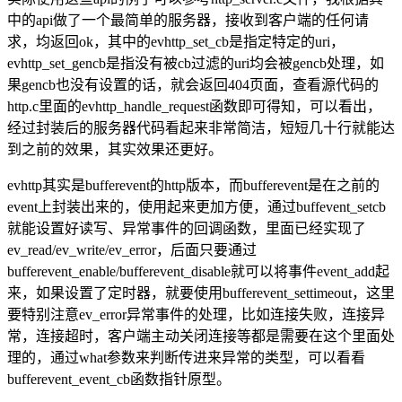
中的api做了一个最简单的服务器，接收到客户端的任何请
求，均返回ok，其中的evhttp_set_cb是指定特定的uri，
evhttp_set_gencb是指没有被cb过滤的uri均会被gencb处理，如
果gencb也没有设置的话，就会返回404页面，查看源代码的
http.c里面的evhttp_handle_request函数即可得知，可以看出，
经过封装后的服务器代码看起来非常简洁，短短几十行就能达
到之前的效果，其实效果还更好。
evhttp其实是bufferevent的http版本，而bufferevent是在之前的
event上封装出来的，使用起来更加方便，通过buffevent_setcb
就能设置好读写、异常事件的回调函数，里面已经实现了
ev_read/ev_write/ev_error，后面只要通过
bufferevent_enable/bufferevent_disable就可以将事件event_add起
来，如果设置了定时器，就要使用bufferevent_settimeout，这里
要特别注意ev_error异常事件的处理，比如连接失败，连接异
常，连接超时，客户端主动关闭连接等都是需要在这个里面处
理的，通过what参数来判断传进来异常的类型，可以看看
bufferevent_event_cb函数指针原型。