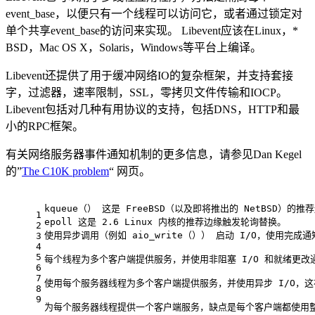
event_base，以便只有一个线程可以访问它，或者通过锁定对
单个共享event_base的访问来实现。 Libevent应该在Linux，*
BSD，Mac OS X，Solaris，Windows等平台上编译。
Libevent还提供了用于缓冲​​网络IO的复杂框架，并支持套接
字，过滤器，速率限制，SSL，零拷贝文件传输和IOCP。
Libevent包括对几种有用协议的支持，包括DNS，HTTP和最
小的RPC框架。
有关网络服务器事件通知机制的更多信息，请参见Dan Kegel
的”
The C10K problem
“ 网页。
kqueue（） 这是 FreeBSD（以及即将推出的 NetBSD）
1
epoll 这是 2.6 Linux 内核的推荐边缘触发轮询替换。
2
使用异步调用（例如 aio_write（）） 启动 I/O，使用完
3
4
5
每个线程为多个客户端提供服务，并使用非阻塞 I/O 和就绪更
6
7
使用每个服务器线程为多个客户端提供服务，并使用异步 I/O，这
8
9
为每个服务器线程提供一个客户端服务，缺点是每个客户端都使用