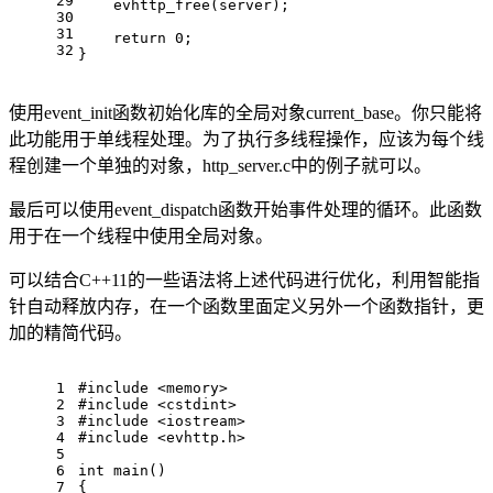
29
evhttp_free
(server);
30
31
return
0
;
32
}
使用event_init函数初始化库的全局对象current_base。你只能将
此功能用于单线程处理。为了执行多线程操作，应该为每个线
程创建一个单独的对象，http_server.c中的例子就可以。
最后可以使用event_dispatch函数开始事件处理的循环。此函数
用于在一个线程中使用全局对象。
可以结合C++11的一些语法将上述代码进行优化，利用智能指
针自动释放内存，在一个函数里面定义另外一个函数指针，更
加的精简代码。
1
#
include
<memory>
2
#
include
<cstdint>
3
#
include
<iostream>
4
#
include
<evhttp.h>
5
6
int
main
()
7
{