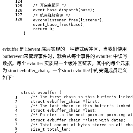
124
/* 开启主循环 */
125
event_base_dispatch
(base);
126
127
/* 结束释放资源 */
128
evconnlistener_free
(listener);
event_base_free
(base);
return
0
;
}
evbuffer 是 libevent 底层实现的一种链式缓冲区，当我们使用
bufferevent来管理事件时，就会从每个事件的 evbuffer 中读写
数据。每个 evbuffer 实质是一个缓冲区链表，其中的每个元素
为 struct evbuffer_chain。一个struct evbuffer中的关键成员定义
如下：
struct
evbuffer
 {
/** The first chain in this buffer's linked
1
struct
evbuffer_chain
 *first;
2
/** The last chain in this buffer's linked 
3
struct
evbuffer_chain
 *last;
4
/** Pointer to the next pointer pointing at
5
6
struct
evbuffer_chain
 **last_with_datap;   
7
/** Total amount of bytes stored in all cha
8
size_t
 total_len;
9