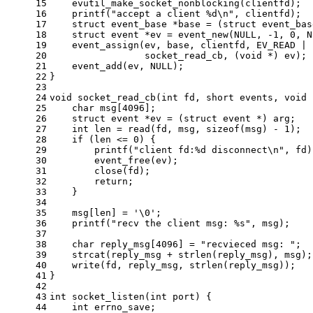
15
evutil_make_socket_nonblocking
(clientfd);
16
printf
(
"accept a client %d\n"
, clientfd);
17
struct
event_base
 *base = (
struct
 event_bas
18
struct
event
 *ev = 
event_new
(
NULL
, 
-1
, 
0
, 
N
19
event_assign
(ev, base, clientfd, EV_READ | 
20
                 socket_read_cb, (
void
 *) ev);
21
event_add
(ev, 
NULL
);
22
}
23
24
void
socket_read_cb
(
int
 fd, 
short
 events, 
void
 
25
char
 msg[
4096
];
26
struct
event
 *ev = (
struct
 event *) arg;
27
int
 len = 
read
(fd, msg, 
sizeof
(msg) - 
1
);
28
if
 (len <= 
0
) {
29
printf
(
"client fd:%d disconnect\n"
, fd)
30
event_free
(ev);
31
close
(fd);
32
return
;
33
    }
34
35
    msg[len] = 
'\0'
;
36
printf
(
"recv the client msg: %s"
, msg);
37
38
char
 reply_msg[
4096
] = 
"recvieced msg: "
;
39
strcat
(reply_msg + 
strlen
(reply_msg), msg);
40
write
(fd, reply_msg, 
strlen
(reply_msg));
41
}
42
43
int
socket_listen
(
int
 port)
{
44
int
 errno_save;