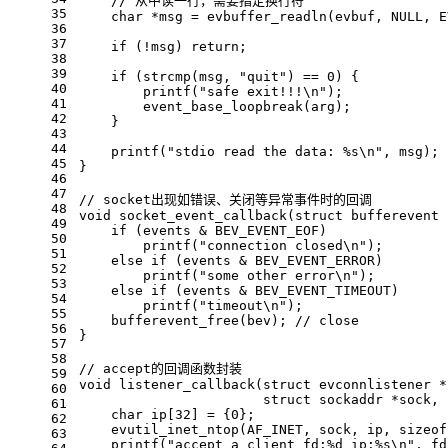
// 从中读一行，需要指定换行符
35
char
 *msg = 
evbuffer_readln
(evbuf, 
NULL
, E
36
37
if
 (!msg) 
return
;
38
39
if
 (
strcmp
(msg, 
"quit"
) == 
0
) {
40
printf
(
"safe exit!!!\n"
);
41
event_base_loopbreak
(arg);
42
    }
43
44
printf
(
"stdio read the data: %s\n"
, msg);
45
}
46
47
// socket出现如错误、关闭等异常事件时的回调
48
void
socket_event_callback
(
struct
 bufferevent 
49
if
 (events & BEV_EVENT_EOF)
50
printf
(
"connection closed\n"
);
51
else
if
 (events & BEV_EVENT_ERROR)
52
printf
(
"some other error\n"
);
53
else
if
 (events & BEV_EVENT_TIMEOUT)
54
printf
(
"timeout\n"
);
55
bufferevent_free
(bev); 
// close
56
}
57
58
// accept的回调函数封装
59
void
listener_callback
(
struct
 evconnlistener *
60
struct
 sockaddr *sock, 
61
char
 ip[
32
] = {
0
};
62
evutil_inet_ntop
(AF_INET, sock, ip, 
sizeof
63
printf
(
"accept a client fd:%d ip:%s\n"
, fd