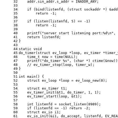
32
    addr.sin_addr.s_addr = INADDR_ANY;
33
34
if
 (
bind
(listenfd, (
struct
 sockaddr *) &add
35
return
-1
;
36
37
if
 (
listen
(listenfd, 
5
) == 
-1
)
38
return
-1
;
39
40
printf
(
"server start listening port:%d\n"
, 
41
return
 listenfd;
42
}
43
44
static
void
45
do_timer
(
struct
 ev_loop *loop, ev_timer *timer_
46
time_t
 now = 
time
(
NULL
);
47
printf
(
"do_timer %s"
, (
char
 *) 
ctime
(&now))
48
// ev_timer_stop(loop, timer_w);
49
}
50
51
int
main
()
{
52
struct
ev_loop
 *loop = 
ev_loop_new
(
0
);
53
54
struct
ev_timer
 t1;
55
ev_timer_init
(&t1, do_timer, 
1
, 
1
);
56
ev_timer_start
(loop, &t1);
57
58
int
 listenfd = 
socket_listen
(
8989
);
59
if
 (listenfd == 
-1
) 
return
-2
;
60
struct
ev_io
 i1;
61
ev_io_init
(&i1, do_accept, listenfd, EV_REA