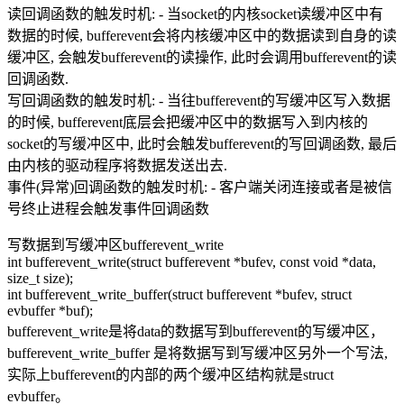
读回调函数的触发时机: - 当socket的内核socket读缓冲区中有
数据的时候, bufferevent会将内核缓冲区中的数据读到自身的读
缓冲区, 会触发bufferevent的读操作, 此时会调用bufferevent的读
回调函数.
写回调函数的触发时机: - 当往bufferevent的写缓冲区写入数据
的时候, bufferevent底层会把缓冲区中的数据写入到内核的
socket的写缓冲区中, 此时会触发bufferevent的写回调函数, 最后
由内核的驱动程序将数据发送出去.
事件(异常)回调函数的触发时机: - 客户端关闭连接或者是被信
号终止进程会触发事件回调函数
写数据到写缓冲区bufferevent_write
int bufferevent_write(struct bufferevent *bufev, const void *data,
size_t size);
int bufferevent_write_buffer(struct bufferevent *bufev, struct
evbuffer *buf);
bufferevent_write是将data的数据写到bufferevent的写缓冲区，
bufferevent_write_buffer 是将数据写到写缓冲区另外一个写法,
实际上bufferevent的内部的两个缓冲区结构就是struct
evbuffer。