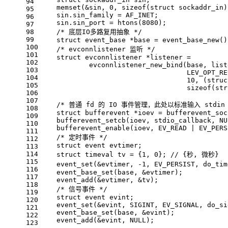
94
memset
(&sin, 
0
, 
sizeof
(
struct
 sockaddr_in)
95
    sin.sin_family = AF_INET;
96
    sin.sin_port = 
htons
(
8080
);
97
98
/* 底层IO多路复用抽象 */
99
struct
event_base
 *base = 
event_base_new
()
100
/* evconnlistener 监听 */
101
struct
evconnlistener
 *listener =
102
evconnlistener_new_bind
(base, list
103
                                    LEV_OPT_RE
104
10
, (
struc
105
sizeof
(
str
106
107
/* 普通 fd 的 IO 事件管理，此处以标准输入 stdin
108
struct
bufferevent
 *ioev = 
bufferevent_soc
109
bufferevent_setcb
(ioev, stdio_callback, 
NU
110
bufferevent_enable
(ioev, EV_READ | EV_PERS
111
/* 定时事件 */
112
struct
event
 evtimer;
113
114
struct
timeval
 tv = {
1
, 
0
}; 
// {秒, 微秒}
115
event_set
(&evtimer, 
-1
, EV_PERSIST, do_tim
116
event_base_set
(base, &evtimer);
117
event_add
(&evtimer, &tv);
118
/* 信号事件 */
119
struct
event
 evint;
120
event_set
(&evint, SIGINT, EV_SIGNAL, do_si
121
event_base_set
(base, &evint);
122
event_add
(&evint, 
NULL
);
123