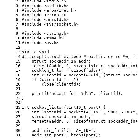
2
#
include
<stdio.h>
3
#
include
<stdlib.h>
4
#
include
<arpa/inet.h>
5
#
include
<errno.h>
6
#
include
<unistd.h>
7
#
include
<sys/socket.h>
8
9
#
include
<string.h>
10
#
include
<time.h>
11
#
include
<ev.h>
12
13
static
void
14
do_accept
(
struct
 ev_loop *reactor, ev_io *w, 
in
15
struct
sockaddr_in
 addr;
16
memset
(&addr, 
0
, 
sizeof
(
struct
 sockaddr_in)
17
socklen_t
 len = 
sizeof
(addr);
18
int
 clientfd = 
accept
(w->fd, (
struct
 sockad
19
if
 (clientfd != 
-1
)
20
close
(clientfd);
21
22
printf
(
"accept fd = %d\n"
, clientfd);
23
}
24
25
int
socket_listen
(
uint16_t
 port)
{
26
int
 listenfd = 
socket
(AF_INET, SOCK_STREAM,
27
struct
sockaddr_in
 addr;
28
memset
(&addr, 
0
, 
sizeof
(
struct
 sockaddr_in)
29
30
    addr.sin_family = AF_INET;
31
    addr.sin_port = 
htons
(port);