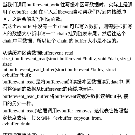
当我们调用bufferevent_write往写缓冲区写数据时，实际上是调
用了evbuffer_add,在写入后libevent自动帮我们写到内核缓冲
区，之后会触发写回调函数。
若这个evbuffer中没有一个 chain 可以写入数据，则需要根据写
入的数据大小新申请一个 chain 挂到链表末尾，然后往这个
chain中写数据，所以每个 chain 的 buffer 大小是不定的。
从读缓冲区读数据bufferevent_read
size_t bufferevent_read(struct bufferevent *bufev, void *data, size_t
size);
int bufferevent_read_buffer(struct bufferevent *bufev, struct
evbuffer *buf);
bufferevent_read 是将bufferevent的读缓冲区数据读到data中, 同
时将读到的数据从bufferevent的读缓冲清除。
bufferevent_read_buffer 将bufferevent读缓冲数据读到buf中, 接
口的另外一种。
bufferevent_read()底层调用evbuffer_remove，这代表它按照指
定长度去读，其又调用了evbuffer_copyout_from、
evbuffer_drain