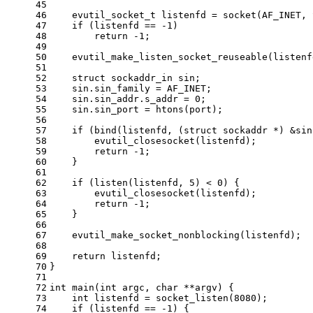
45
46
evutil_socket_t
 listenfd = 
socket
(AF_INET, 
47
if
 (listenfd == 
-1
)
48
return
-1
;
49
50
evutil_make_listen_socket_reuseable
(listenf
51
52
struct
sockaddr_in
 sin;
53
    sin.sin_family = AF_INET;
54
    sin.sin_addr.s_addr = 
0
;
55
    sin.sin_port = 
htons
(port);
56
57
if
 (
bind
(listenfd, (
struct
 sockaddr *) &sin
58
evutil_closesocket
(listenfd);
59
return
-1
;
60
    }
61
62
if
 (
listen
(listenfd, 
5
) < 
0
) {
63
evutil_closesocket
(listenfd);
64
return
-1
;
65
    }
66
67
evutil_make_socket_nonblocking
(listenfd);
68
69
return
 listenfd;
70
}
71
72
int
main
(
int
 argc, 
char
 **argv)
{
73
int
 listenfd = 
socket_listen
(
8080
);
74
if
 (listenfd == 
-1
) {