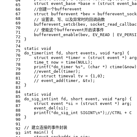
64
struct
event_base
 *base = (
struct
 event_ba
65
//创建一个bufferevent
66
67
struct
bufferevent
 *bev = 
bufferevent_sock
68
// 设置读、写、以及异常时的回调函数
69
bufferevent_setcb
(bev, socket_read_callbac
70
// 使能这个bufferevent开启读事件
71
bufferevent_enable
(bev, EV_READ | EV_PERSI
72
}
73
74
static
void
75
do_timer
(
int
 fd, 
short
 events, 
void
 *arg)
{
76
struct
event
 *timer = (
struct
 event *) arg
77
time_t
 now = 
time
(
NULL
);
78
printf
(
"do_timer %s"
, (
char
 *) 
ctime
(&now)
79
//event_del(timer);
80
// struct timeval tv = {1,0};
81
// event_add(timer, &tv);
82
}
83
84
static
void
85
do_sig_int
(
int
 fd, 
short
 event, 
void
 *arg)
{
86
struct
event
 *si = (
struct
 event *) arg;
87
event_del
(si);
88
printf
(
"do_sig_int SIGINT\n"
);
//CTRL + C
89
}
90
91
// 建立连接的事件封装   
92
int
main
()
{
93
struct
sockaddr_in
 sin;