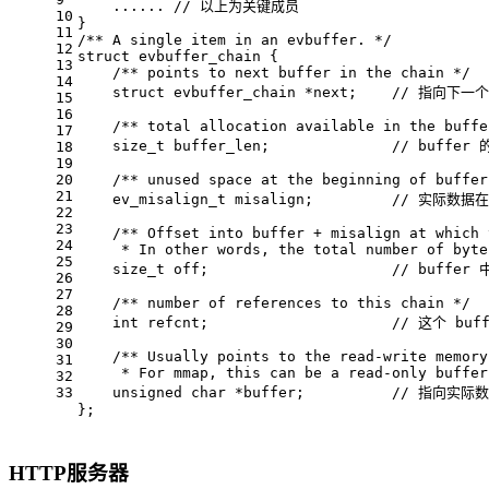
    ...... 
// 以上为关键成员
10
}
11
/** A single item in an evbuffer. */
12
struct
evbuffer_chain
 {
13
/** points to next buffer in the chain */
14
struct
evbuffer_chain
 *next;    
// 指向下一个 
15
16
/** total allocation available in the buffe
17
size_t
 buffer_len;              
// buffer
18
19
20
/** unused space at the beginning of buffer
21
ev_misalign_t
 misalign;         
// 实际数据在
22
23
/** Offset into buffer + misalign at which 
24
     * In other words, the total number of byte
25
size_t
 off;                     
// buffe
26
27
/** number of references to this chain */
28
int
 refcnt;                     
// 这个 bu
29
30
/** Usually points to the read-write memory
31
     * For mmap, this can be a read-only buffer
32
33
unsigned
char
 *buffer;          
// 指向实际
};
HTTP服务器