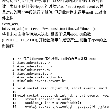
还有对应的文件描述符, 事件, 以及回调函数和回调函数的参
数。类似于我们使用epoll的时候定义了struct epoll_event ev并
且对ev的两个字段进行了赋值, 但是此时尚未调用epoll_ctl对事
件上树.
event_add：
int event_add(struct event *ev, const struct timeval *timeout);
将非未决态事件转为未决态, 相当于调用epoll_ctl函数
(EPOLL_CTL_ADD), 开始监听事件是否产生, 相当于epoll的上
树操作.
// 只用libevent事件检测，io操作自己来处理 Demo
1
2
#
include
<stdio.h>
3
#
include
<string.h>
4
#
include
<errno.h>
5
#
include
<unistd.h>
6
#
include
<netinet/in.h>
7
#
include
"event2/event.h"
8
9
void
socket_read_cb
(
int
 fd, 
short
 events, 
void
 
10
11
void
socket_accept_cb
(
int
 fd, 
short
 events, 
voi
12
struct
sockaddr_in
 addr;
13
socklen_t
 len = 
sizeof
(addr);
14
evutil_socket_t
 clientfd = 
accept
(fd, (
stru