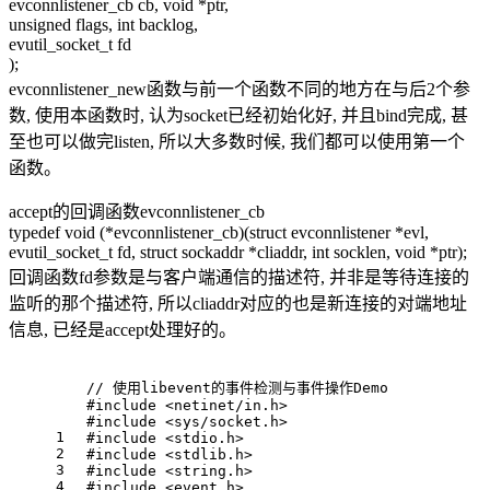
evconnlistener_cb cb, void *ptr,
unsigned flags, int backlog,
evutil_socket_t fd
);
evconnlistener_new函数与前一个函数不同的地方在与后2个参
数, 使用本函数时, 认为socket已经初始化好, 并且bind完成, 甚
至也可以做完listen, 所以大多数时候, 我们都可以使用第一个
函数。
accept的回调函数evconnlistener_cb
typedef void (*evconnlistener_cb)(struct evconnlistener *evl,
evutil_socket_t fd, struct sockaddr *cliaddr, int socklen, void *ptr);
回调函数fd参数是与客户端通信的描述符, 并非是等待连接的
监听的那个描述符, 所以cliaddr对应的也是新连接的对端地址
信息, 已经是accept处理好的。
// 使用libevent的事件检测与事件操作Demo
#
include
<netinet/in.h>
#
include
<sys/socket.h>
1
#
include
<stdio.h>
2
#
include
<stdlib.h>
3
#
include
<string.h>
4
#
include
<event.h>