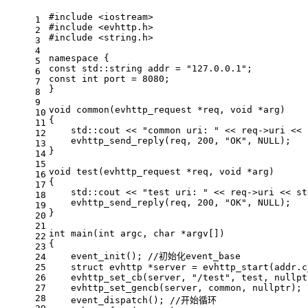
#
include
<iostream>
1
#
include
<evhttp.h>
2
#
include
<string.h>
3
4
namespace
 {
5
const
 std::string addr = 
"127.0.0.1"
;
6
const
int
 port = 
8080
;
7
}
8
9
void
common
(evhttp_request *req, 
void
 *arg)
10
{
11
    std::cout << 
"common uri: "
 << req->uri << 
12
evhttp_send_reply
(req, 
200
, 
"OK"
, 
NULL
);
13
}
14
15
void
test
(evhttp_request *req, 
void
 *arg)
16
{
17
    std::cout << 
"test uri: "
 << req->uri << st
18
evhttp_send_reply
(req, 
200
, 
"OK"
, 
NULL
);
19
}
20
21
int
main
(
int
 argc, 
char
 *argv[])
22
{
23
event_init
(); 
//初始化event_base
24
25
struct
evhttp
 *server = 
evhttp_start
(addr.
c
26
evhttp_set_cb
(server, 
"/test"
, test, 
nullpt
27
evhttp_set_gencb
(server, common, 
nullptr
);
28
event_dispatch
(); 
//开始循环