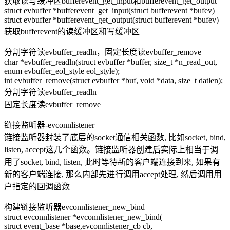
获取读写缓冲区bufferevent_get_input和bufferevent_get_output
struct evbuffer *bufferevent_get_input(struct bufferevent *bufev)
struct evbuffer *bufferevent_get_output(struct bufferevent *bufev)
获取bufferevent的读缓冲区和写缓冲区
分割字符读evbuffer_readln，固定长度读evbuffer_remove
char *evbuffer_readln(struct evbuffer *buffer, size_t *n_read_out,
enum evbuffer_eol_style eol_style);
int evbuffer_remove(struct evbuffer *buf, void *data, size_t datlen);
分割字符读evbuffer_readln
固定长度读evbuffer_remove
链接监听器-evconnlistener
链接监听器封装了底层的socket通信相关函数, 比如socket, bind,
listen, accept这几个函数。链接监听器创建后实际上相当于调
用了socket, bind, listen, 此时等待新的客户端连接到来, 如果有
新的客户端连接, 那么内部先进行调用accept处理, 然后调用用
户指定的回调函数
构建链接监听器evconnlistener_new_bind
struct evconnlistener *evconnlistener_new_bind(
struct event_base *base,evconnlistener_cb cb,