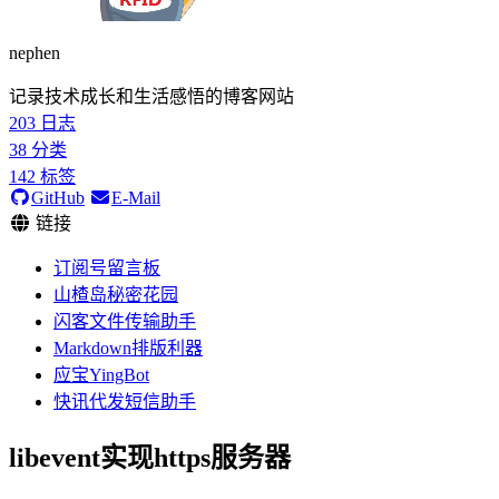
nephen
记录技术成长和生活感悟的博客网站
203
日志
38
分类
142
标签
GitHub
E-Mail
链接
订阅号留言板
山楂岛秘密花园
闪客文件传输助手
Markdown排版利器
应宝YingBot
快讯代发短信助手
libevent实现https服务器