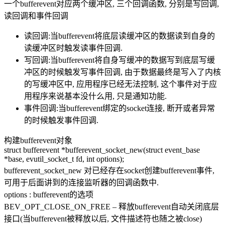
一个bufferevent对应两个缓冲区, 三个回调函数, 分别是写回调,
读回调和事件回调
读回调:当bufferevent将底层读缓冲区的数据读到自身的
读缓冲区时触发读事件回调.
写回调:当bufferevent将自身写缓冲的数据写到底层写缓
冲区的时候触发写事件回调, 由于数据最终是写入了内核
的写缓冲区中, 应用程序已经无法控制, 这个事件对于应
用程序来说基本没什么用, 只是通知功能.
事件回调:当bufferevent绑定的socket连接, 断开或者异常
的时候触发事件回调.
构建bufferevent对象
struct bufferevent *bufferevent_socket_new(struct event_base
*base, evutil_socket_t fd, int options);
bufferevent_socket_new 对已经存在socket创建bufferevent事件,
可用于后面讲到的连接监听器的回调函数中.
options : bufferevent的选项
BEV_OPT_CLOSE_ON_FREE – 释放bufferevent自动关闭底层
接口(当bufferevent被释放以后, 文件描述符也随之被close)