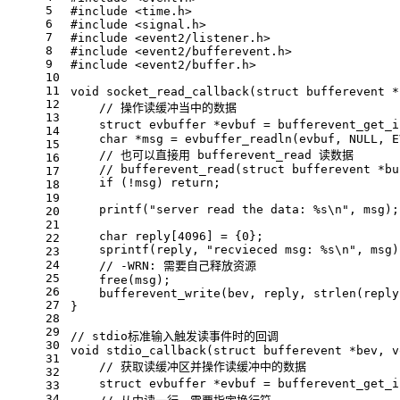
5
#
include
<time.h>
6
#
include
<signal.h>
7
#
include
<event2/listener.h>
8
#
include
<event2/bufferevent.h>
9
#
include
<event2/buffer.h>
10
11
void
socket_read_callback
(
struct
 bufferevent *
12
// 操作读缓冲当中的数据
13
struct
evbuffer
 *evbuf = 
bufferevent_get_i
14
char
 *msg = 
evbuffer_readln
(evbuf, 
NULL
, E
15
// 也可以直接用 bufferevent_read 读数据
16
// bufferevent_read(struct bufferevent *bu
17
if
 (!msg) 
return
;
18
19
printf
(
"server read the data: %s\n"
, msg);
20
21
char
 reply[
4096
] = {
0
};
22
sprintf
(reply, 
"recvieced msg: %s\n"
, msg)
23
24
// -WRN: 需要自己释放资源
25
free
(msg);
26
bufferevent_write
(bev, reply, 
strlen
(reply
27
}
28
29
// stdio标准输入触发读事件时的回调
30
void
stdio_callback
(
struct
 bufferevent *bev, 
v
31
// 获取读缓冲区并操作读缓冲中的数据
32
struct
evbuffer
 *evbuf = 
bufferevent_get_i
33
34