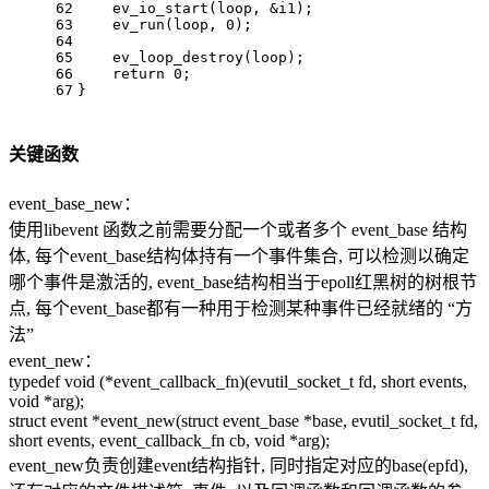
62
ev_io_start
(loop, &i1);
63
ev_run
(loop, 
0
);
64
65
ev_loop_destroy
(loop);
66
return
0
;
67
}
关键函数
event_base_new：
使用libevent 函数之前需要分配一个或者多个 event_base 结构
体, 每个event_base结构体持有一个事件集合, 可以检测以确定
哪个事件是激活的, event_base结构相当于epoll红黑树的树根节
点, 每个event_base都有一种用于检测某种事件已经就绪的 “方
法”
event_new：
typedef void (*event_callback_fn)(evutil_socket_t fd, short events,
void *arg);
struct event *event_new(struct event_base *base, evutil_socket_t fd,
short events, event_callback_fn cb, void *arg);
event_new负责创建event结构指针, 同时指定对应的base(epfd),