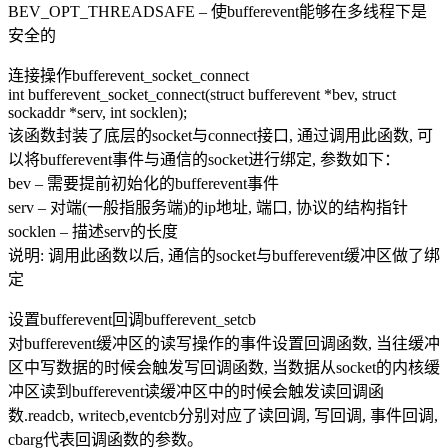
BEV_OPT_THREADSAFE – 使bufferevent能够在多线程下是
安全的
连接操作bufferevent_socket_connect
int bufferevent_socket_connect(struct bufferevent *bev, struct
sockaddr *serv, int socklen);
该函数封装了底层的socket与connect接口, 通过调用此函数, 可
以将bufferevent事件与通信的socket进行绑定, 参数如下：
bev – 需要提前初始化的bufferevent事件
serv – 对端(一般指服务端)的ip地址, 端口, 协议的结构指针
socklen – 描述serv的长度
说明: 调用此函数以后, 通信的socket与bufferevent缓冲区做了绑
定
设置bufferevent回调bufferevent_setcb
对bufferevent缓冲区的读写操作的事件设置回调函数, 当往缓冲
区中写数据的时候会触发写回调函数, 当数据从socket的内核缓
冲区读到bufferevent读缓冲区中的时候会触发读回调函
数.readcb, writecb,eventcb分别对应了读回调, 写回调, 事件回调,
cbarg代表回调函数的参数。