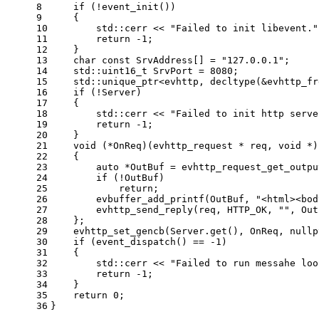
8
if
 (!
event_init
())
9
    {
10
        std::cerr << 
"Failed to init libevent."
11
return
-1
;
12
    }
13
char
const
 SrvAddress[] = 
"127.0.0.1"
;
14
    std::
uint16_t
 SrvPort = 
8080
;
15
std::unique_ptr<evhttp, 
decltype
(&evhttp_fr
16
if
 (!Server)
17
    {
18
        std::cerr << 
"Failed to init http serve
19
return
-1
;
20
    }
21
void
 (*OnReq)(evhttp_request * req, 
void
 *)
22
    {
23
auto
 *OutBuf = 
evhttp_request_get_outpu
24
if
 (!OutBuf)
25
return
;
26
evbuffer_add_printf
(OutBuf, 
"<html><bod
27
evhttp_send_reply
(req, HTTP_OK, 
""
, Out
28
    };
29
evhttp_set_gencb
(Server.
get
(), OnReq, 
nullp
30
if
 (
event_dispatch
() == 
-1
)
31
    {
32
        std::cerr << 
"Failed to run messahe loo
33
return
-1
;
34
    }
35
return
0
;
36
}