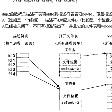
2
int
dup2
(
int
 oldfd, 
int
 newfd)
;
dup2函数拷贝描述符表项oldfd到描述符表表项newfd，覆盖描
A（比如是一个终端），描述符4对应文件B（比如是一个磁盘文件
A已经被关闭了，不再有标准输出了，并且它的文件表和v-no