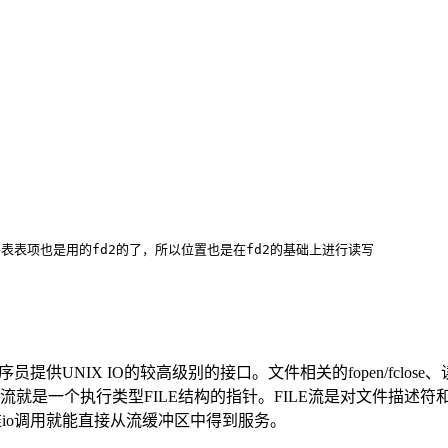
文件表表项也是用的fd2的了，所以位置也是在fd2的基础上进行读写
IX IO的较高级别的接口。文件相关的fopen/fclose、读写字节fre
流。一个流就是一个执行类型FILE结构的指针。FILE流是对文件描述
准io调用就能直接从流缓冲区中得到服务。