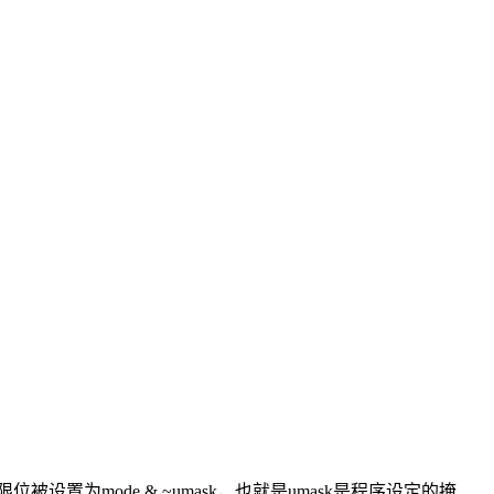
设置为mode & ~umask，也就是umask是程序设定的掩