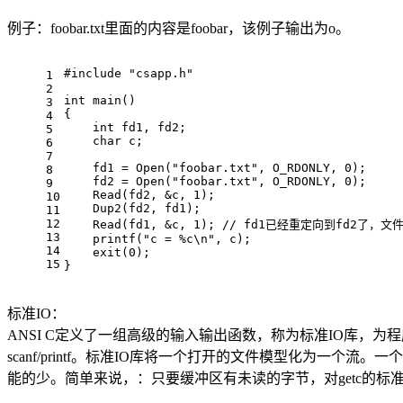
例子：foobar.txt里面的内容是foobar，该例子输出为o。
#
include
"csapp.h"
1
2
int
main
()
3
{
4
int
 fd1, fd2;
5
char
 c;
6
7
    fd1 = 
Open
(
"foobar.txt"
, O_RDONLY, 
0
);
8
    fd2 = 
Open
(
"foobar.txt"
, O_RDONLY, 
0
);
9
Read
(fd2, &c, 
1
);
10
Dup2
(fd2, fd1);
11
12
Read
(fd1, &c, 
1
); 
// fd1已经重定向到fd2了，
13
printf
(
"c = %c\n"
, c);
14
exit
(
0
);
15
}
标准IO：
ANSI C定义了一组高级的输入输出函数，称为标准IO库，为程序员提供UN
scanf/printf。标准IO库将一个打开的文件模型化为一个
能的少。简单来说，：只要缓冲区有未读的字节，对getc的标