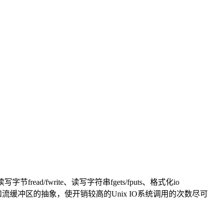
ad/fwrite、读写字符串fgets/fputs、格式化io
符和流缓冲区的抽象，使开销较高的Unix IO系统调用的次数尽可