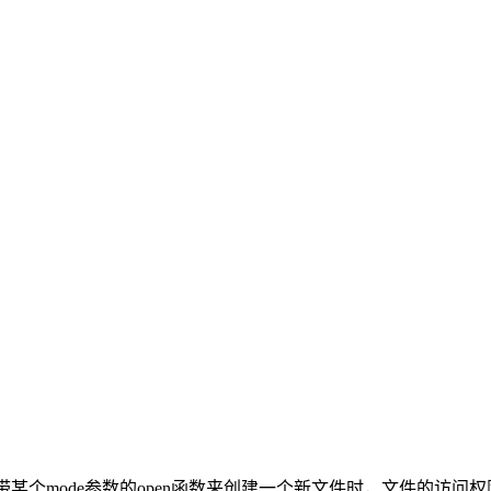
某个mode参数的open函数来创建一个新文件时，文件的访问权限位被