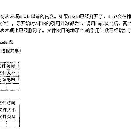
述符表表项newfd以前的内容。如果newfd已经打开了，dup2会在
），最开始时A和B的引用计数都为1，调用dup2(4,1)后
de表表项也已经删除了。文件B(目的地那个)的引用计数已经增