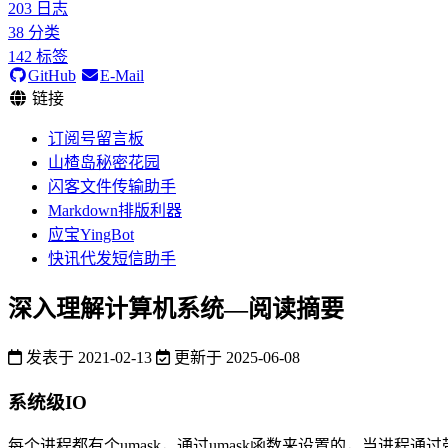
203
日志
38
分类
142
标签
GitHub
E-Mail
链接
订阅号留言板
山楂岛秘密花园
闪客文件传输助手
Markdown排版利器
应宝YingBot
快讯代发短信助手
深入理解计算机系统—阅读摘要
发表于
2021-02-13
更新于
2025-06-08
系统级IO
每个进程都有个umask，通过umask函数来设置的，当进程通过带