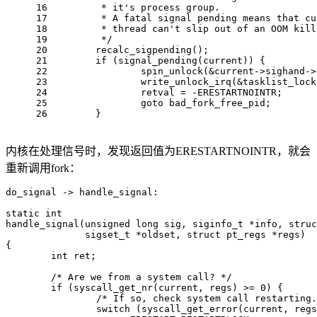
16
	 * it's process group.
17
	 * A fatal signal pending means that c
18
	 * thread can't slip out of an OOM kil
19
 	 */
20
recalc_sigpending
();
21
if
 (
signal_pending
(current)) {
22
spin_unlock
(&current->sighand->
23
write_unlock_irq
(&tasklist_lock
24
		retval = -ERESTARTNOINTR;
25
goto
 bad_fork_free_pid;
26
	}
内核在处理信号时，发现返回值为ERESTARTNOINTR，就会
重新调用fork：
do_signal -> handle_signal:

static int

handle_signal(unsigned long sig, siginfo_t *info, struc
	      sigset_t *oldset, struct pt_regs *regs)

{

	int ret;

	/* Are we from a system call? */

	if (syscall_get_nr(current, regs) >= 0) {

		/* If so, check system call restarting.. */

		switch (syscall_get_error(current, regs)) {
