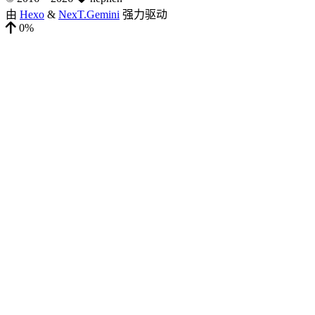
由
Hexo
&
NexT.Gemini
强力驱动
0%