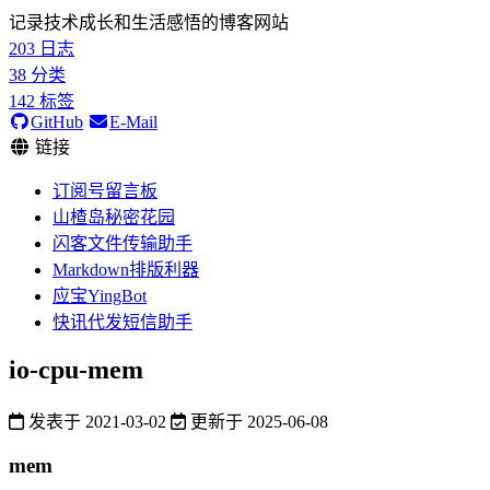
记录技术成长和生活感悟的博客网站
203
日志
38
分类
142
标签
GitHub
E-Mail
链接
订阅号留言板
山楂岛秘密花园
闪客文件传输助手
Markdown排版利器
应宝YingBot
快讯代发短信助手
io-cpu-mem
发表于
2021-03-02
更新于
2025-06-08
mem