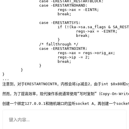
		case -ERESTART_RESTARTBLOCK:

		case -ERESTARTNOHAND:

			regs->ax = -EINTR;

			break;

		case -ERESTARTSYS:

			if (!(ka->sa.sa_flags & SA_RESTART)) {

				regs->ax = -EINTR;

				break;

			}

		/* fallthrough */

		case -ERESTARTNOINTR:

			regs->ax = regs->orig_ax;

			regs->ip -= 2;

			break;

		}

	}

}

...

注意到，对于ERESTARTNOINTR，内核会将ip减去2，由于int $0
然而，为了提高效率，现代操作系统通常使用“写时复制”（Copy-On-W