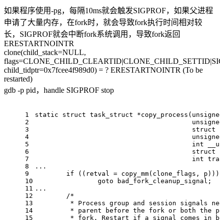
如果程序使用-pg，每隔10ms就会触发SIGPROF，如果父进程
申请了大量内存，在fork时，就会导致fork执行时间相对较
长，SIGPROF就会中断fork系统调用，导致fork返回
ERESTARTNOINTR
clone(child_stack=NULL,
flags=CLONE_CHILD_CLEARTID|CLONE_CHILD_SETTID|S
child_tidptr=0x7fcee4f989d0) = ? ERESTARTNOINTR (To be
restarted)
gdb -p pid，handle SIGPROF stop
1
static
struct
task_struct
 *
copy_process
(
unsigne
2
unsigne
3
struct
 
4
unsigne
5
int
 __u
6
struct
 
7
int
 tra
8
...
9
if
 ((retval = 
copy_mm
(clone_flags, p)))
10
goto
 bad_fork_cleanup_signal;
11
...
12
/*
13
	 * Process group and session signals n
14
	 * parent before the fork or both the 
15
	 * fork. Restart if a signal comes in 