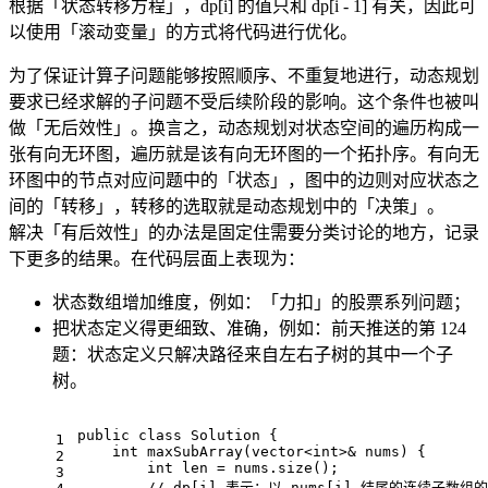
根据「状态转移方程」，dp[i] 的值只和 dp[i - 1] 有关，因此可
以使用「滚动变量」的方式将代码进行优化。
为了保证计算子问题能够按照顺序、不重复地进行，动态规划
要求已经求解的子问题不受后续阶段的影响。这个条件也被叫
做「无后效性」。换言之，动态规划对状态空间的遍历构成一
张有向无环图，遍历就是该有向无环图的一个拓扑序。有向无
环图中的节点对应问题中的「状态」，图中的边则对应状态之
间的「转移」，转移的选取就是动态规划中的「决策」。
解决「有后效性」的办法是固定住需要分类讨论的地方，记录
下更多的结果。在代码层面上表现为：
状态数组增加维度，例如：「力扣」的股票系列问题；
把状态定义得更细致、准确，例如：前天推送的第 124
题：状态定义只解决路径来自左右子树的其中一个子
树。
public
class
Solution
 {
1
int
maxSubArray
(vector<
int
>& nums)
{
2
int
 len = nums.
size
();
3
// dp[i] 表示：以 nums[i] 结尾的连续子数组