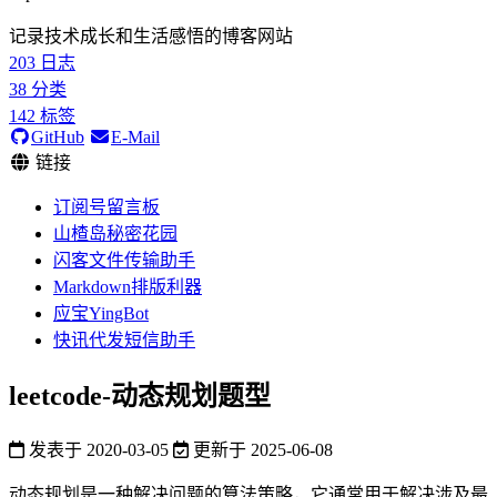
记录技术成长和生活感悟的博客网站
203
日志
38
分类
142
标签
GitHub
E-Mail
链接
订阅号留言板
山楂岛秘密花园
闪客文件传输助手
Markdown排版利器
应宝YingBot
快讯代发短信助手
leetcode-动态规划题型
发表于
2020-03-05
更新于
2025-06-08
动态规划是一种解决问题的算法策略，它通常用于解决涉及最