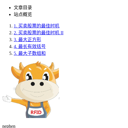
文章目录
站点概览
1.
买卖股票的最佳时机
2.
买卖股票的最佳时机 II
3.
最大正方形
4.
最长有效括号
5.
最大子数组和
nephen