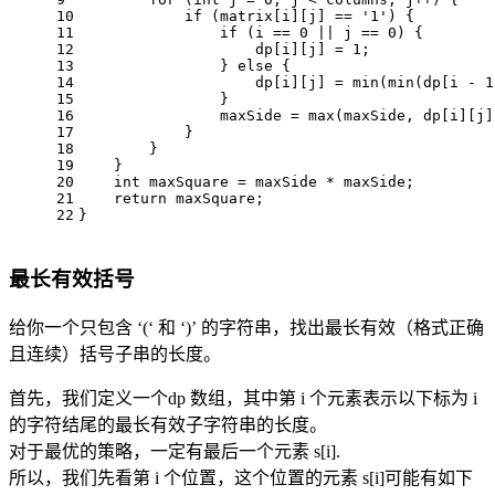
10
if
 (matrix[i][j] == 
'1'
) {
11
if
 (i == 
0
 || j == 
0
) {
12
                    dp[i][j] = 
1
;
13
                } 
else
 {
14
                    dp[i][j] = 
min
(
min
(dp[i - 
1
15
                }
16
                maxSide = 
max
(maxSide, dp[i][j]
17
            }
18
        }
19
    }
20
int
 maxSquare = maxSide * maxSide;
21
return
 maxSquare;
22
}
最长有效括号
给你一个只包含 ‘(‘ 和 ‘)’ 的字符串，找出最长有效（格式正确
且连续）括号子串的长度。
首先，我们定义一个dp 数组，其中第 i 个元素表示以下标为 i
的字符结尾的最长有效子字符串的长度。
对于最优的策略，一定有最后一个元素 s[i].
所以，我们先看第 i 个位置，这个位置的元素 s[i]可能有如下