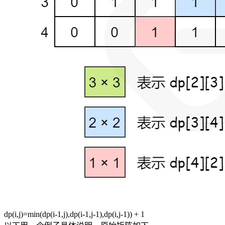
dp(i,j)=min(dp(i-1,j),dp(i-1,j-1),dp(i,j-1)) + 1