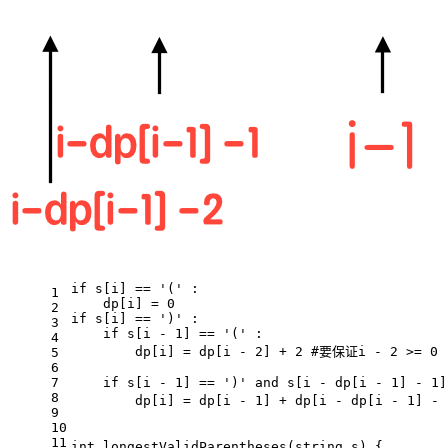
if
 s[i] == 
'('
 :
1
    dp[i] = 
0
2
if
 s[i] == 
')'
 :
3
if
 s[i - 
1
] == 
'('
 :
4
        dp[i] = dp[i - 
2
] + 
2
 #要保证i - 
2
 >= 
0
5
6
7
if
 s[i - 
1
] == 
')'
and
 s[i - dp[i - 
1
] - 
1
]
8
        dp[i] = dp[i - 
1
] + dp[i - dp[i - 
1
] - 
9
10
11
int
longestValidParentheses
(string s) {