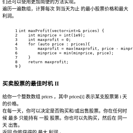
们还可以使用更加简便的方法实现。
遍历一遍数组，计算每次 到当天为止 的最小股票价格和最大
利润。
1
int
maxProfit
(vector<
int
>& prices)
{
2
int
 minprice = 
int
(
1e9
);
3
int
 maxprofit = 
0
;
4
for
 (
auto
 price : prices){
5
        maxprofit = 
max
(maxprofit, price - minpr
6
        minprice = 
min
(minprice, price);
7
    }
8
return
 maxprofit;
9
}
买卖股票的最佳时机 II
给你一个整数数组 prices ，其中 prices[i] 表示某支股票第 i 天
的价格。
在每一天，你可以决定是否购买和/或出售股票。你在任何时
候 最多 只能持有 一股 股票。你也可以先购买，然后在 同一
天 出售。
返回 你能获得的 最大 利润 。