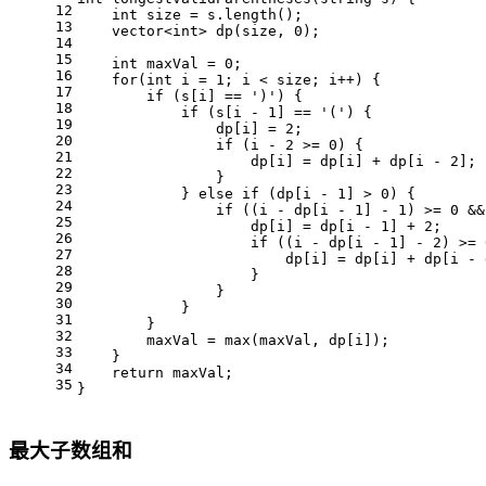
12
int
 size = s.
length
();
13
vector<
int
> 
dp
(size, 
0
)
;
14
15
int
 maxVal = 
0
;
16
for
(
int
 i = 
1
; i < size; i++) {
17
if
 (s[i] == 
')'
) {
18
if
 (s[i - 
1
] == 
'('
) {
19
                dp[i] = 
2
;
20
if
 (i - 
2
 >= 
0
) {
21
                    dp[i] = dp[i] + dp[i - 
2
];
22
                }
23
            } 
else
if
 (dp[i - 
1
] > 
0
) {
24
if
 ((i - dp[i - 
1
] - 
1
) >= 
0
 &&
25
                    dp[i] = dp[i - 
1
] + 
2
;
26
if
 ((i - dp[i - 
1
] - 
2
) >= 
27
                        dp[i] = dp[i] + dp[i - 
28
                    }
29
                }
30
            }
31
        }
32
        maxVal = 
max
(maxVal, dp[i]);
33
    }
34
return
 maxVal;
35
}
最大子数组和