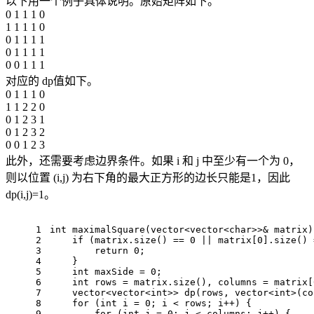
以下用一个例子具体说明。原始矩阵如下。
0 1 1 1 0
1 1 1 1 0
0 1 1 1 1
0 1 1 1 1
0 0 1 1 1
对应的 dp值如下。
0 1 1 1 0
1 1 2 2 0
0 1 2 3 1
0 1 2 3 2
0 0 1 2 3
此外，还需要考虑边界条件。如果 i 和 j 中至少有一个为 0，
则以位置 (i,j) 为右下角的最大正方形的边长只能是1，因此
dp(i,j)=1。
1
int
maximalSquare
(vector<vector<
char
>>& matrix)
2
if
 (matrix.
size
() == 
0
 || matrix[
0
].
size
() 
3
return
0
;
4
    }
5
int
 maxSide = 
0
;
6
int
 rows = matrix.
size
(), columns = matrix[
7
    vector<vector<
int
>> 
dp
(rows, 
vector
<
int
>(co
8
for
 (
int
 i = 
0
; i < rows; i++) {
9
for
 (
int
 j = 
0
; j < columns; j++) {