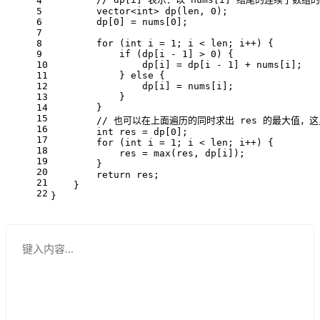
4
5
vector<
int
> 
dp
(len, 
0
)
;
6
        dp[
0
] = nums[
0
];
7
8
for
 (
int
 i = 
1
; i < len; i++) {
9
if
 (dp[i - 
1
] > 
0
) {
10
                dp[i] = dp[i - 
1
] + nums[i];
11
            } 
else
 {
12
                dp[i] = nums[i];
13
            }
14
        }
15
// 也可以在上面遍历的同时求出 res 的最大值
16
int
 res = dp[
0
];
17
for
 (
int
 i = 
1
; i < len; i++) {
18
            res = 
max
(res, dp[i]);
19
        }
20
return
 res;
21
    }
22
}