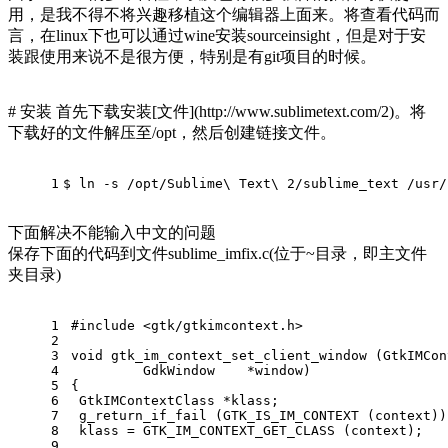
用，是我不得不将兴趣移植这个编辑器上面来。将查看代码而
言，在linux下也可以通过wine安装sourceinsight，但是对于安
装跟使用来说不是很方便，特别是有git项目的时候。
# 安装 首先下载安装[文件](http://www.sublimetext.com/2)。将
下载好的文件解压至/opt，然后创建链接文件。
1
$ 
ln
 -s /opt/Sublime\ Text\ 2/sublime_text /usr/
下面解决不能输入中文的问题
保存下面的代码到文件sublime_imfix.c(位于~目录，即主文件
夹目录)
1
#
include
<gtk/gtkimcontext.h>
2
3
void
gtk_im_context_set_client_window
(GtkIMCon
4
         GdkWindow    *window)
5
{
6
 GtkIMContextClass *klass;
7
 g_return_if_fail (GTK_IS_IM_CONTEXT (context))
8
 klass = GTK_IM_CONTEXT_GET_CLASS (context);
9