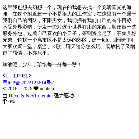
这里我也想去幻想一个，现在的我想去找一个充满阳光的海
滩，在这个附近建一个不是很大的工作室，在这里有一个属于
我们自己的团队，不限男女，我们拥有我们自己的奋斗目标，
不受外界影响，研发一些对这个世界有用的东西，顺便做一些
服务外包，过着自己喜欢的小日子，等到资金足了，召集几好
兄弟，也找一个离市区不是太远的郊区，建一loft，业余时间
大家欢聚一堂，桌游、K歌、聊天随你怎么玩，既放松了又增
进了感情，不亦乐乎。
加油吧，少年，珍惜每一分每一秒！
1
…
19
20
21
粤ICP备 2022125614号-1
© 2016 –
2026
nephen
由
Hexo
&
NexT.Gemini
强力驱动
0%