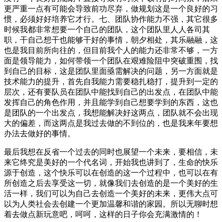
更严重一点有可能会导致前功尽弃，做规划这是一个良好的习
惯，必须好好培养它才行。七、团队协作能力不强，其它很多
时候我都非常想要一个自己的团队，这个团队里人人各司其
职，干自己想干也能够干好的事情，朝夕相处，其乐融融，这
也是我目前所向往的，但目前我个人的能力还非常不够，一方
面是领导能力，如何带领一个团队在艰难险阻中突破重围，找
到自己的目标，这是团队里面亟需解决的问题，另一方面就是
技术能力的提升，首先自我能力需要稳扎稳打，提升到一定的
层次，还有要队员在团队中能找到自己的出发点，在团队中能
发挥自己的角色作用，并且能学到自己想要学到的东西，这也
是团队的一个出发点，我想能解决好这两点，团队就不会出现
大的偏差，而这两点是我过去做的不到位的，也是我来年要想
办法去做好的事情。
最后我想在反省一个过去的同时也展望一个未来，要相信，未
来它终究是美好的一个代名词，开始我也讲到了，生命的快乐
源于创造，这个快乐可以在创造的这一个过程中，也可以在有
所创造之后去享受这一切，就像我们去创造的是一个美好的生
活一样，我们可以为自己去创造一个美好的未来，更伟大点可
以为人类社会去创建一个更加温馨和谐的家园。所以无聊时想
着去做点新玩意吧，呵呵，这样的日子你会充满激情的！