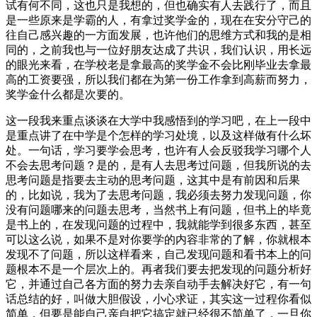
试有何不同，这也只是我想的，但也确实有人去践行了，而且
是一些原来是学霸的人，有拿过奖学金的，现在在安分守己的
往自己感兴趣的一方面发展，也许他们的思维方式和我的是相
同的，之前我也与一位好朋友达成了共识，我们认识，用长远
的眼光来看，在学校老是拿最高的奖学金不会比刚毕业去拿最
高的工资要强，所以我们都在为第一份工作拿到高薪而努力，
奖学金什么都是次要的。
这一段我来重点谈谈在大学中我感悟到的学习吧，在上一段中
是重点讲了在中学是个怎样的学习处境，以及这样做有什么坏
处。一句话，学习要学会思考，也许有人会反驳我学习哪个人
不会去思考问题？是的，是有人去思考过问题，但我所说的去
思考问题是指要去主动的思考问题，这其中是有前因和后果
的，比如说，我为了去思考问题，我必须去努力发现问题，你
没有问题哪来的问题去思考，当然书上有问题，但书上的毕竟
是书上的，在发现问题的过程中，我就能学到很多东西，甚至
可以这么说，如果不是对你要学的内容非常的了解，你就根本
发现不了问题，所以这样看来，自己发现问题和看书本上的问
题根本不是一个层次上的。再者我们要去把发现的问题分析好
它，并通过自己各方面的努力去亲自动手去解决好它，有一句
话总结的好，叫做大胆假设，小心求证，其实这一过程你看似
简单，但要是能自己亲自把它搞定就已经很不简单了，一旦你