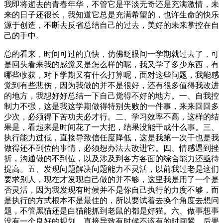
我即将逝去的青春年华，不管它是平淡无奇还是充满激情，未
来的日子还很长，我知道它总是充满希望的，也许生命的快乐
源于创造，不断去反省总结自己的过去，美好的未来掌控在自
己的手中。
总的看来，时间可过的真快，仿佛眨眼间一学期就过去了，可
是回头看来我的感觉又是怎么样的呢，我又学了多少东西，有
哪些收获，对下学期又有什么打算呢，面对这些问题，我能感
觉到有些悲伤，因为我做的并不是很好，还有很多值得我改进
的地方，我想好好总结一下自己觉得不好的地方。一、自我控
制力不强，这是我这学期做得特别失败的一件事，来来回回多
少次，必须得下苦功夫必才行。二、学习效率不高，这样的结
果是，看起来是时间花了一大把，结果没能干成什么事。三、
执行能力过低，直接导致信任度降低，这是我第一次干也是我
做得还不到位的事情，必须想办法去改进它。四、情感遇到挫
折，沟通做的不到位，以及涉及到各方各面的综合能力还亟待
提高。五、发现问题解决问题能力不灵活，以前我过老是这们
要求别人，现在才发现自己做的并不够，这里我是用了一个是
否灵活，因为我发现有时候并不是你自己执行的力度不够，而
是执行的方式根本不是最佳的，所以要试着去换个角度去想问
题，不管黑猫还是白猫能抓到老鼠的都是好猫。六、做事想事
没有一个良好的规划，直接导致有时候不该有的时间紧，后果