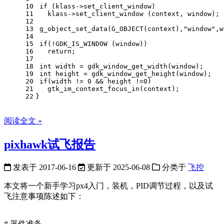
10
if
 (klass->set_client_window)
11
   klass->set_client_window (context, window);
12
13
 g_object_set_data(G_OBJECT(context),
"window"
,w
14
15
if
(!GDK_IS_WINDOW (window))
16
return
;
17
18
int
 width = gdk_window_get_width(window);
19
int
 height = gdk_window_get_height(window);
20
if
(width != 
0
 && height !=
0
)
21
   gtk_im_context_focus_in(context);
22
}
阅读全文 »
pixhawk试飞报告
发表于
2017-06-16
更新于
2025-06-08
分类于
飞控
本文将一个新手学习px4入门，装机，PID调节过程，以及试
飞注意事项陈述如下：
# 器件准备