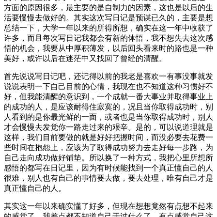
方面的原因很多，最主要的是自制力的因素，这也是以后的生
活要慢慢去做好的。其实这次写日记是预谋已久的，主要是想
总结一下，大学一年以来的所得所想，确实在这一年中收获了
许多，而且每次写日记我都会有新的体悟，我不想失去这次感
悟的机会，我要从中厚积薄发，以后回头看来时的路也是一种
美好，或许以后在迷茫中又找回了曾经的清醒。
首先说说写日记吧，还记得以前的我老是喜欢一有事没事就发
说说表明一下自己目前的心情，我现在也不知道这种习惯好不
好，但我能清醒的意识到，一个成就一番大事业并取得事业上
的成功的人，是应该耐得住寂寞的，况且当你取得成功时，别
人看到的是你最光鲜的一面，或者也是当你取得成功时，别人
才会慢慢去发觉你一路走过来的艰辛。是的，可以说道理就是
这样，我们目前要做的就是好好把握时间，而没必要去花费一
些时间在抱怨上，应该为了取得成功努力去走好每一步路，为
自己走向成功做好铺垫。所以换了一种方式，我把心里所想所
感悟的都写在日记里，因为有时候能找到一个真正懂自己的人
很难，别人也有自己的事情要去做，要去处理，唯有自己才是
真正懂自己的人。
其实这一年以来确实懂了好多，但现在想想竟然有点想不起来
的感觉了，我差点都不知道自己干过什么了，有点感觉自己这