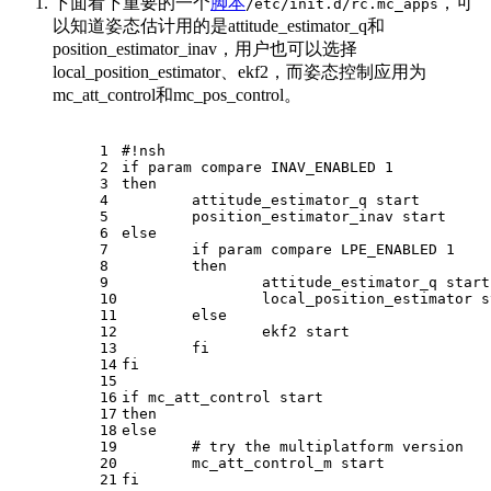
下面看下重要的一个
脚本
，可
/etc/init.d/rc.mc_apps
以知道姿态估计用的是attitude_estimator_q和
position_estimator_inav，用户也可以选择
local_position_estimator、ekf2，而姿态控制应用为
mc_att_control和mc_pos_control。
1
#!nsh
2
if
 param compare INAV_ENABLED 1
3
then
4
	attitude_estimator_q start
5
	position_estimator_inav start
6
else
7
if
 param compare LPE_ENABLED 1
8
then
9
		attitude_estimator_q start
10
		local_position_estimator 
11
else
12
		ekf2 start
13
fi
14
fi
15
16
if
 mc_att_control start
17
then
18
else
19
# try the multiplatform version
20
	mc_att_control_m start
21
fi