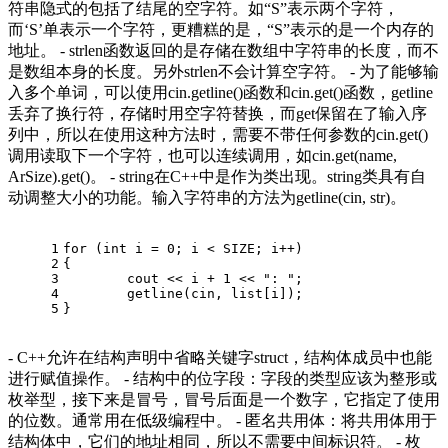
符串隐式的包括了结尾的空字符。如“S”表示两个字符，
而‘S’单表示一个字符，更糟糕的是，“S”表示的是一个内存的
地址。 - strlen函数返回的是存储在数组中字符串的长度，而不
是数组本身的长度。另外strlen不会计算空字符。 - 为了能够输
入多个单词，可以使用cin.getline()函数和cin.get()函数，getline
丢弃了换行符，存储时用空字符替换，而get保留在了输入序
列中，所以在使用这种方法时，需要不带任何参数的cin.get()
调用读取下一个字符，也可以连续调用，如cin.get(name,
ArSize).get()。 - string在C++中是作为类出现。string类具有自
动调整大小的功能。输入字符串的方法为getline(cin, str)。
1
for
 (
int
 i = 
0
; i < SIZE; i++)
2
{
3
cout
 << i + 
1
 << 
": "
;
4
	getline(
cin
, 
list
[i]);
5
}
- C++允许在结构声明中省略关键字struct，结构体成员中也能
进行赋值操作。 - 结构中的位字段：字段的类型应该为整形或
枚举型，接下来是冒号，冒号后面是一个数字，它指定了使用
的位数。通常用在低级编程中。 - 匿名共用体：将共用体用于
结构体中，它们的地址相同，所以不需要中间标识符。 - 枚