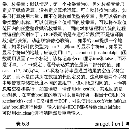
举、枚举量：默认情况，第一个枚举量为0。另外枚举变量只
定义了赋值运算，没有定义算术运算。可自动转换为int型。如
果只打算使用常量，而不创建枚举类型的变量，则可以省略枚
举类型的名称。可以创建多个值相同的枚举量。可以将在取值
范围内的任意整数赋给枚举量。 - 面向对象编程和传统的过程
性编程的区别在于，OOP强调的是在运行阶段(而不是编译阶
段)进行决策。动态联编/静态联编。 - 如果给cout提供一个地
址，如果指针的类型为char *，则cout将显示字符串，如果要
显示字符串的地址，应该使用int *。 - cout.setf(ios::boolalpha)函
数调用设置了一个标记，该标记命令cout显示true和false，而不
是1和0。 - C++规定，逗号表达式的值是第二部分的值。如
cats = (17, 24)为24。 - C-风格字符串是通过结尾的空值字符定
义的，而不是由其所在数组的长度定义的。这意味着两个字符
串即使被存储在长度不同的数组中，也可能是相同的。 - cin将
忽略空格和换行，如需读取，请使用cin.get(ch)，其返回的是
cin对象，在需要bool值的地方可以自动转换。相当于C规则的
getchar(ch) - ctrl + D/Z相当于EOF，可以使用cin.eof()/cin.fail()返
回的bool值进行检测，输入错误和EOF都将导致cin返回false，
可以用cin.clear()进行清除然后重新输入。