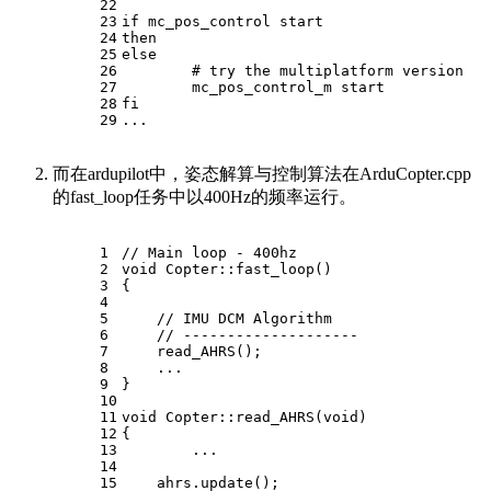
22
23
if
 mc_pos_control start
24
then
25
else
26
# try the multiplatform version
27
	mc_pos_control_m start
28
fi
29
...
而在ardupilot中，姿态解算与控制算法在ArduCopter.cpp
的fast_loop任务中以400Hz的频率运行。
1
// Main loop - 400hz
2
void
Copter::fast_loop
()
3
{
4
5
// IMU DCM Algorithm
6
// --------------------
7
read_AHRS
();
8
    ...
9
}
10
11
void
Copter::read_AHRS
(
void
)
12
{
13
	...
14
15
    ahrs.
update
();