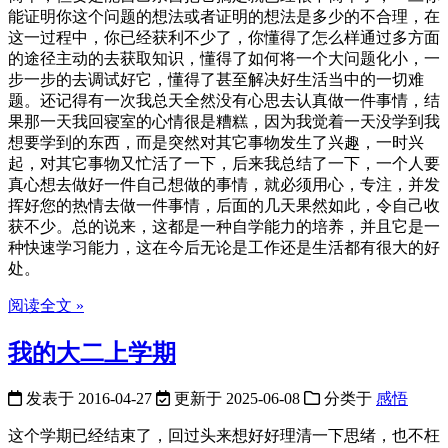
能证明你这个问题的想法或者证明的想法是多少的不合理，在
这一过程中，你已经获利不少了，你懂得了怎么样通过多方面
的途径主动的去获取知识，懂得了如何将一个大问题化小，一
步一步的去调试好它，懂得了甚至解决好生活当中的一切难
题。还记得有一次我总天全然没有心思去认真做一件事情，结
果那一天我回寝室的心情很是糟糕，因为我觉着一天没学到我
想要学到的东西，而是突然对其它事物发生了兴趣，一时兴
起，对其它事物又忙活了一下，后来我总结了一下，一个人要
真心想去做好一件自己想做的事情，就必须用心，专注，并发
挥好您的热情去做一件事情，后面的几天果然如此，令自己收
获不少。总的说来，这都是一种自学能力的培养，并且它是一
种快速学习能力，这在今后无论是工作还是生活都有很大的好
处。
阅读全文 »
我的大二上学期
发表于
2016-04-27
更新于
2025-06-08
分类于
感悟
这个学期已经结束了，回过头来想好好理清一下思绪，也不枉