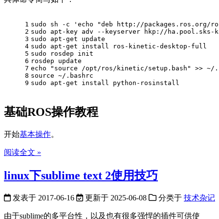
1
sudo
 sh -c 
'echo "deb http://packages.ros.org/ro
2
sudo
 apt-key adv --keyserver hkp://ha.pool.sks-k
3
sudo
 apt-get update
4
sudo
 apt-get install ros-kinetic-desktop-full
5
sudo
 rosdep init
6
rosdep update
7
echo
"source /opt/ros/kinetic/setup.bash"
 >> ~/.
8
source
 ~/.bashrc
9
sudo
 apt-get install python-rosinstall
基础ROS操作教程
开始
基本操作
。
阅读全文 »
linux下sublime text 2使用技巧
发表于
2017-06-16
更新于
2025-06-08
分类于
技术杂记
由于sublime的多平台性，以及也有很多强悍的插件可供使