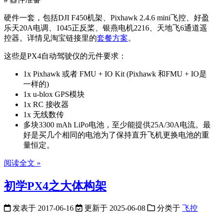
硬件一套，包括DJI F450机架、Pixhawk 2.4.6 mini飞控、好盈
乐天20A电调、1045正反桨、银燕电机2216、天地飞6通道遥
控器。详情见淘宝链接里的
套餐方案
。
这些是PX4自动驾驶仪的元件要求：
1x Pixhawk 或者 FMU + IO Kit (Pixhawk 和FMU + IO是
一样的)
1x u-blox GPS模块
1x RC 接收器
1x 无线数传
多块3300 mAh LiPo电池，至少能提供25A/30A电流。最
好是买几个相同的电池为了保持直升飞机更换电池的重
量恒定。
阅读全文 »
初学PX4之大体构架
发表于
2017-06-16
更新于
2025-06-08
分类于
飞控