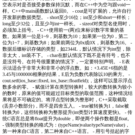
空表示对是否接受参数保持沉默，而在C++中为空与跟void一
样。C++中main函数默认返回0。 - cout是可扩展的，允许自行
开发新的数据类型。 - short至少16位；int至少和short一样长；
long至少32位，且至少与int一样长。 - sizeof对类型名使用时，
必须加上括号。 - C++使用前一(两)位来标识数字常量的基
数。如果第一位是1~9，则基数为10；如果第一位为0，第二
位为1~7，则基数为8；如果前两位为0x或0X，则基数为16。 -
数据后缀标识存储的类型，如2344L，默认情况下为int型，除
非太大，int装不下。 - char在默认情况下既不是有符号，也不
是没符号。在符号很重要的情况下，一定要特别声明。 - E表
示法适合于非常大和非常小的浮点数。如：+3.45E+6指的是
3.45与1000000相乘的结果，E后为负数代表除以10的乘方。 -
cout.setf(ios_base::fixed, ios_base::floatfield);，这样可以显示浮点
数多余的零。 - 赋值计算在类型转换时，较大的数转换为较小
的数时，原来的值可能超过目标类型的取值范围，这种情况结
果将是不可确定的。将浮点型转换为整形时，C++采取截取
(丢弃小数部分)，而不是四舍五入。 - true被转换为1，false被
转换为0，这些转换称为整形提升(int类型计算速度更快)。 - 传
统C语言总是将float提升为double，即使两个操作数都是float。
- 强制类型转换的格式为：(typeName)value/typeName(value)，
第一种来自C语言，第二种来自C++语言。 - 用引号括起的字