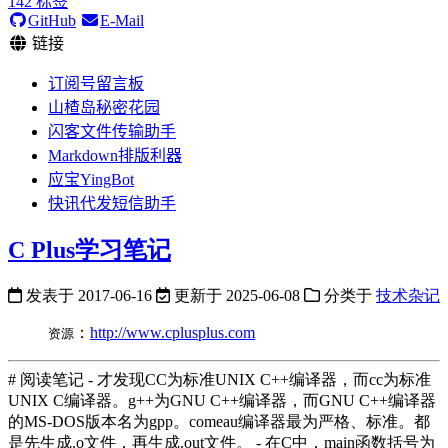
142
标签
GitHub
E-Mail
链接
订阅号留言板
山楂岛秘密花园
闪客文件传输助手
Markdown排版利器
应宝YingBot
快讯代发短信助手
C Plus学习笔记
发表于
2017-06-16
更新于
2025-06-08
分类于
技术杂记
：
http://www.cplusplus.com
资源
# 阅读笔记 - 才发现CC为标准UNIX C++编译器，而cc为标准
UNIX C编译器。g++为GNU C++编译器，而GNU C++编译器
的MS-DOS版本名为gpp。comeau编译器最为严格、标准。都
是先生成.o文件，再生成.out文件。 - 在C中，main函数括号为