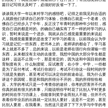
篇日记写得太及时了，必须好好反省一下了。
谈谈我大学一年以来对学习的感悟吧，记得之前我见到合适的
人就跟他们讲讲自己的学习体验，仿佛自己就是一个老者，仿
佛自己已经步入了中年，反正没了年青时的那种年少轻狂，感
觉自己说的都是对的。的确自己确实有了不一样的对学习的认
识，暂时来说是一个进步。我就从自己感觉最重要的来说起
吧，我感觉最重要的是改变了对学习的看法，以前我会认为学
习就是记忆一些东西，把书本上的，老师讲的都会了，学习基
本上就差不多了，总的来说，以前是老师在强行向你灌输一些
东西，从来都没有主动的去接受。我想中国的大部分学生都是
这样，远远不止我一个，那是肯定的，因为这和中国目前的教
育制度有关，什么制度呢，应试教育，在小学，中学，一些都
是为了应付考试，考试行你就行，考试不行你这一段时间的学
习就是失败的，甚至考试可以决定你的前途命运。我为什么要
讲这个原因呢，那是和我的所得分不开的，我的所得恰恰相
反，大学的考试只是一个考查你的途径，你考的厉害并不代表
你真的就有很大的本事，只能说明你平时花了比别人平时更多
的时间在学习功课上，你能拿到奖学金而别人不能，但并不代
表着你毕业后的出路就一定比别人要好，这是不一定的，甚至
比别人要差，在我看来。当然这只是讲了下下大学与中学的考