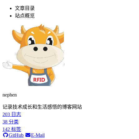
文章目录
站点概览
nephen
记录技术成长和生活感悟的博客网站
203
日志
38
分类
142
标签
GitHub
E-Mail