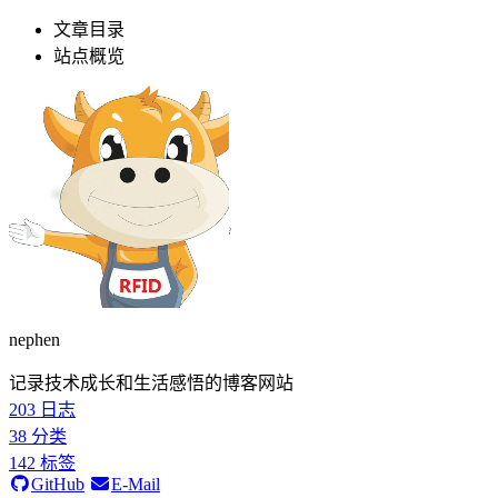
文章目录
站点概览
nephen
记录技术成长和生活感悟的博客网站
203
日志
38
分类
142
标签
GitHub
E-Mail