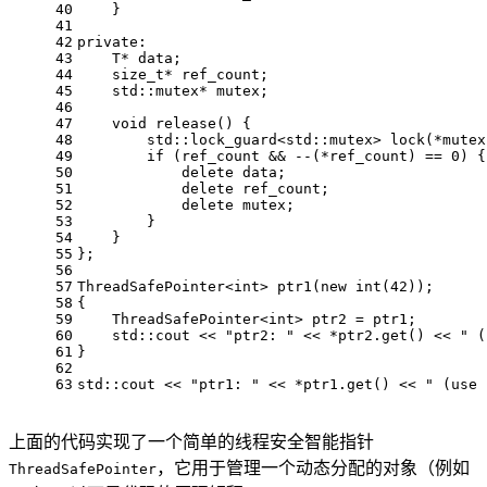
40
    }
41
42
private
:
43
    T* data;
44
size_t
* ref_count;
45
    std::mutex* mutex;
46
47
void
release
()
{
48
std::lock_guard<std::mutex> 
lock
(*mutex
49
if
 (ref_count && --(*ref_count) == 
0
) {
50
delete
 data;
51
delete
 ref_count;
52
delete
 mutex;
53
        }
54
    }
55
};
56
57
ThreadSafePointer<
int
> 
ptr1
(
new
int
(
42
))
;
58
{
59
    ThreadSafePointer<
int
> ptr2 = ptr1;
60
    std::cout << 
"ptr2: "
 << *ptr
2.
get
() << 
" (
61
}
62
63
std::cout << 
"ptr1: "
 << *ptr
1.
get
() << 
" (use 
上面的代码实现了一个简单的线程安全智能指针
，它用于管理一个动态分配的对象（例如
ThreadSafePointer