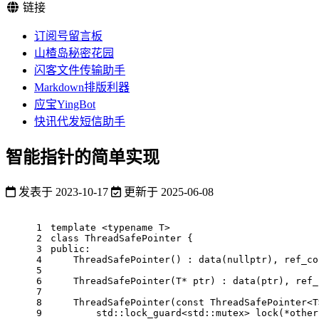
链接
订阅号留言板
山楂岛秘密花园
闪客文件传输助手
Markdown排版利器
应宝YingBot
快讯代发短信助手
智能指针的简单实现
发表于
2023-10-17
更新于
2025-06-08
1
template
 <
typename
 T>
2
class
ThreadSafePointer
 {
3
public
:
4
ThreadSafePointer
() : 
data
(
nullptr
), 
ref_co
5
6
ThreadSafePointer
(T* ptr) : 
data
(ptr), 
ref_
7
8
ThreadSafePointer
(
const
 ThreadSafePointer<T
9
std::lock_guard<std::mutex> 
lock
(*other