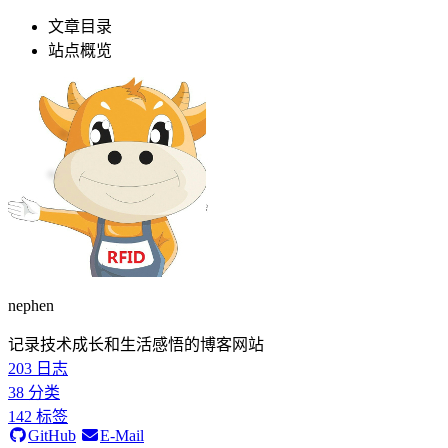
文章目录
站点概览
nephen
记录技术成长和生活感悟的博客网站
203
日志
38
分类
142
标签
GitHub
E-Mail