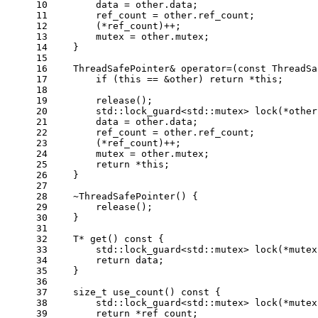
10
        data = other.data;
11
        ref_count = other.ref_count;
12
        (*ref_count)++;
13
        mutex = other.mutex;
14
    }
15
16
    ThreadSafePointer& 
operator
=(
const
 ThreadSa
17
if
 (
this
 == &other) 
return
 *
this
;
18
19
release
();
20
std::lock_guard<std::mutex> 
lock
(*other
21
        data = other.data;
22
        ref_count = other.ref_count;
23
        (*ref_count)++;
24
        mutex = other.mutex;
25
return
 *
this
;
26
    }
27
28
    ~
ThreadSafePointer
() {
29
release
();
30
    }
31
32
T* 
get
()
const
{
33
std::lock_guard<std::mutex> 
lock
(*mutex
34
return
 data;
35
    }
36
37
size_t
use_count
()
const
{
38
std::lock_guard<std::mutex> 
lock
(*mutex
39
return
 *ref_count;