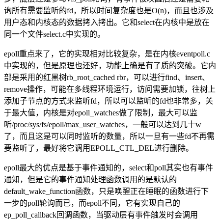
询所有需要监听的fd，所以时间复杂度也是O(n)，而且也涉及
用户态和内核态的数据拷入拷出。它和select在内核中是放在
同一个文件select.c中实现的。
epoll重点来了，它的实现相对比较复杂，是在内核eventpoll.c
中实现的，但是原理也还好，功能上确是有了质的突破。它内
部是采用的红黑树rb_root_cached rbr，可以进行find、insert、
remove操作，可能在多线程环境运行，访问需要加锁，往树上
添加子节点的方式来监听fd，所以可以监听的fd也非常多，关
于最大值，内核是对epoll_watches做了限制，最大可以监
听/proc/sys/fs/epoll/max_user_watches，一般可以达到几十w
了，而且这是可以同时监听的数量，所以一旦有一些fd不再需
要监听了，最好将它调用EPOLL_CTL_DEL进行删除。
epoll最大的优点是基于事件通知的，select和poll其实也有事件
通知，但是它的事件通知处理函数调用的是默认的
default_wake_function函数，只是唤醒正在睡眠的函数进行下
一步的poll轮询而已，而epoll不同，它有实现自己的
ep_poll_callback回调函数，当驱动层有事件触发时会调用