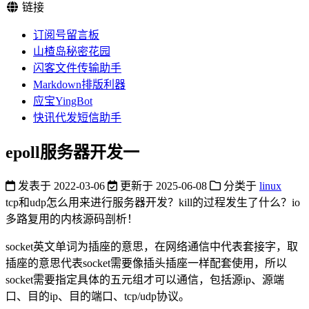
链接
订阅号留言板
山楂岛秘密花园
闪客文件传输助手
Markdown排版利器
应宝YingBot
快讯代发短信助手
epoll服务器开发一
发表于
2022-03-06
更新于
2025-06-08
分类于
linux
tcp和udp怎么用来进行服务器开发？kill的过程发生了什么？io
多路复用的内核源码剖析！
socket英文单词为插座的意思，在网络通信中代表套接字，取
插座的意思代表socket需要像插头插座一样配套使用，所以
socket需要指定具体的五元组才可以通信，包括源ip、源端
口、目的ip、目的端口、tcp/udp协议。