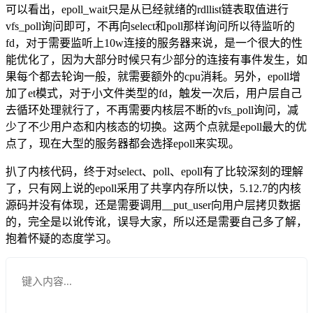
可以看出，epoll_wait只是从已经就绪的rdllist链表取值进行
vfs_poll询问即可，不再向select和poll那样询问所以待监听的
fd，对于需要监听上10w连接的服务器来说，是一个很大的性
能优化了，因为大部分时候只有少部分的连接有事件发生，如
果每个都去轮询一般，就需要额外的cpu消耗。另外，epoll增
加了et模式，对于小文件类型的fd，触发一次后，用户层自己
去循环处理就行了，不再需要内核层不断的vfs_poll询问，减
少了不少用户态和内核态的切换。这两个点就是epoll最大的优
点了，现在大型的服务器都会选择epoll来实现。
扒了内核代码，终于对select、poll、epoll有了比较深刻的理解
了，只有网上说的epoll采用了共享内存所以快，5.12.7的内核
源码并没有体现，还是需要调用__put_user向用户层拷贝数据
的，完全是以讹传讹，误导大家，所以还是需要自己多了解，
抱着怀疑的态度学习。