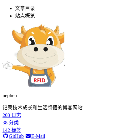
文章目录
站点概览
nephen
记录技术成长和生活感悟的博客网站
203
日志
38
分类
142
标签
GitHub
E-Mail