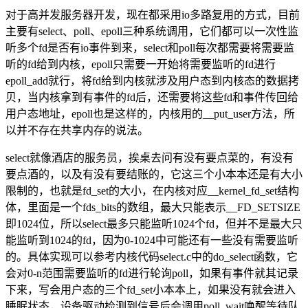
对于高并发服务器开发，现在都采用io多路复用的方式，目前
主要有select、poll、epoll三种系统调用，它们都可以一次性监
听多个fd是否有io事件到来，select和poll每次都需要将需要监
听的fd给到内核，epoll只需要一开始将需要监听的fd进行
epoll_add就行，将fd给到内核就涉及用户态到内核态的数据拷
贝，当内核拿到有事件的fd后，还需要将这些fd和事件传回给
用户态地址，epoll也是这样的，内核用的__put_user方法，所
以并不存在共享内存的说法。
select就像酒店的服务员，挨桌去问有没有要点菜的，有没有
要点酒的，以及有没有要结账的，它这三个小本本还是有大小
限制的，也就是fd_set的大小，在内核对应__kernel_fd_set结构
体，里面是一个fds_bits的数组，最大只能表示__FD_SETSIZE
即1024位，所以select最多只能监听1024个fd，但并不是最大只
能监听到1024的fd，因为0-1024中可能还有一些没有需要监听
的。具体实现可以参考内核代码select.c中的do_select函数，它
会对0-n范围需要监听的fd进行轮询poll，如果有事件就其记录
下来，写会用户态的三个fd_set小本本上，如果没有就会进入
睡眠状态，设备驱动检测到信号后会调用poll_wait唤醒等待队