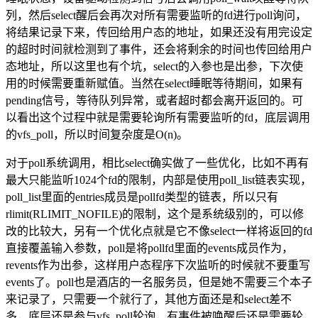
列，然后select醒后会再次对所有需要监听的fd进行poll询问，
将结果记录下来，传回给用户态的地址，如果还没有用完设定
的超时时间就检测到了事件，还会将剩余的时间也传回给用户
态地址，所以这里也有个坑，select的入参也是出参，下次使
用的时候需要重新赋值。当然在select睡眠等待期间，如果有
pending信号，等待队列异常，或者超时都会离开返回的。可
以看出这个过程中就是需要轮询所有需要监听的fd，底层调用
的vfs_poll，所以时间复杂度是O(n)。
对于poll系统调用，相比select确实做了一些优化，比如不再有
最大只能监听1024个fd的限制，内部是使用poll_list链表实现，
poll_list里面的entries成员是pollfd类型的链表，所以只有
rlimit(RLIMIT_NOFILE)的限制，这个是系统级别的，可以修
改的比较大，另有一个优化点就是它不像select一样将返回的fd
直接覆盖输入参数，poll是将pollfd里面的events成员作为，
revents作为出参，这样用户态程序下次监听的时候就不要重写
events了。poll也是酒店的一名服务员，但是她不需要三个本子
来记录了，只需要一个就行了，其他方面还是和select差不
多，底层还是参与vfs_poll轮询，有事件被唤醒后还是需要轮