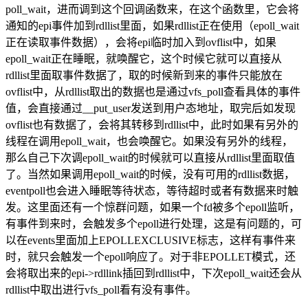
poll_wait，进而调到这个回调函数来，在这个函数里，它会将
通知的epi事件加到rdllist里面，如果rdllist正在使用（epoll_wait
正在读取事件数据），会将epi临时加入到ovflist中，如果
epoll_wait正在睡眠，就唤醒它，这个时候它就可以直接从
rdllist里面取事件数据了，取的时候新到来的事件只能放在
ovflist中，从rdllist取出的数据也是通过vfs_poll查看具体的事件
值，会直接通过__put_user发送到用户态地址，取完后如发现
ovflist也有数据了，会将其转移到rdllist中，此时如果有另外的
线程在调用epoll_wait，也会唤醒它。如果没有另外的线程，
那么自己下次调epoll_wait的时候就可以直接从rdllist里面取值
了。当然如果调用epoll_wait的时候，没有可用的rdllist数据，
eventpoll也会进入睡眠等待状态，等待超时或者有数据来时触
发。这里面还有一个惊群问题，如果一个fd被多个epoll监听，
有事件到来时，会触发多个epoll进行处理，这是有问题的，可
以在events里面加上EPOLLEXCLUSIVE标志，这样有事件来
时，就只会触发一个epoll响应了。对于非EPOLLET模式，还
会将取出来的epi->rdllink插回到rdllist中，下次epoll_wait还会从
rdllist中取出进行vfs_poll看有没有事件。