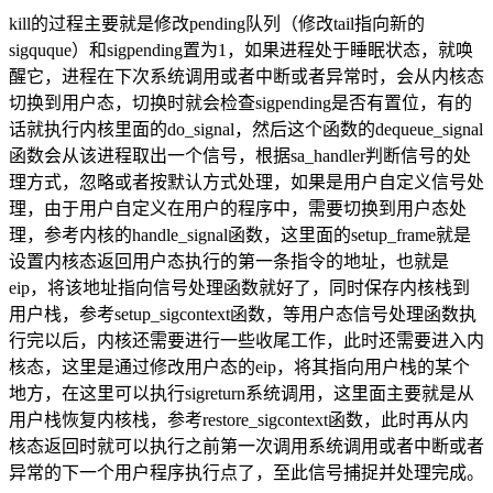
kill的过程主要就是修改pending队列（修改tail指向新的
sigquque）和sigpending置为1，如果进程处于睡眠状态，就唤
醒它，进程在下次系统调用或者中断或者异常时，会从内核态
切换到用户态，切换时就会检查sigpending是否有置位，有的
话就执行内核里面的do_signal，然后这个函数的dequeue_signal
函数会从该进程取出一个信号，根据sa_handler判断信号的处
理方式，忽略或者按默认方式处理，如果是用户自定义信号处
理，由于用户自定义在用户的程序中，需要切换到用户态处
理，参考内核的handle_signal函数，这里面的setup_frame就是
设置内核态返回用户态执行的第一条指令的地址，也就是
eip，将该地址指向信号处理函数就好了，同时保存内核栈到
用户栈，参考setup_sigcontext函数，等用户态信号处理函数执
行完以后，内核还需要进行一些收尾工作，此时还需要进入内
核态，这里是通过修改用户态的eip，将其指向用户栈的某个
地方，在这里可以执行sigreturn系统调用，这里面主要就是从
用户栈恢复内核栈，参考restore_sigcontext函数，此时再从内
核态返回时就可以执行之前第一次调用系统调用或者中断或者
异常的下一个用户程序执行点了，至此信号捕捉并处理完成。