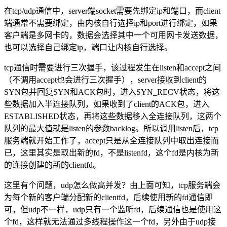
在tcp/udp通信中，server端socket需要先绑定ip和端口，而client
端通常不需要绑定，由内核自行选择ip和port进行绑定，如果
客户端是多网卡的，数据会选择其中一个可用网卡发送数据，
也可以选择自己绑定ip，端口让内核自行选择。
tcp通信时需要进行三次握手，该过程发生在listen和accept之间
（不调用accept也会进行三次握手），server接收到client的
SYN包并回复SYN和ACK包时，进入SYN_RECV状态，将这
些数据加入半连接队列，如果收到了client的ACK包，进入
ESTABLISHED状态，再将这些数据移入全连接队列，这两个
队列的最大值就是listen的参数backlog。所以调用listen后，tcp
服务端就开始工作了，accept只是从全连接队列中取出连接而
已，这里其实是取出新的fd，不是listenfd，这个fd是内核为新
的连接创建的新的clientfd。
这里有个问题，udp怎么做高并发？由上面可知，tcp服务端会
为每个新的客户端分配新的clientfd，后续使用新的fd通信即
可，但udp不一样，udp只有一个监听fd，后续通信也是使用这
个fd，这样就无法通过多线程操作这一个fd，另外由于udp接