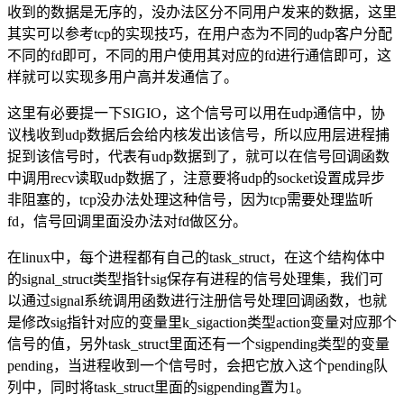
收到的数据是无序的，没办法区分不同用户发来的数据，这里
其实可以参考tcp的实现技巧，在用户态为不同的udp客户分配
不同的fd即可，不同的用户使用其对应的fd进行通信即可，这
样就可以实现多用户高并发通信了。
这里有必要提一下SIGIO，这个信号可以用在udp通信中，协
议栈收到udp数据后会给内核发出该信号，所以应用层进程捕
捉到该信号时，代表有udp数据到了，就可以在信号回调函数
中调用recv读取udp数据了，注意要将udp的socket设置成异步
非阻塞的，tcp没办法处理这种信号，因为tcp需要处理监听
fd，信号回调里面没办法对fd做区分。
在linux中，每个进程都有自己的task_struct，在这个结构体中
的signal_struct类型指针sig保存有进程的信号处理集，我们可
以通过signal系统调用函数进行注册信号处理回调函数，也就
是修改sig指针对应的变量里k_sigaction类型action变量对应那个
信号的值，另外task_struct里面还有一个sigpending类型的变量
pending，当进程收到一个信号时，会把它放入这个pending队
列中，同时将task_struct里面的sigpending置为1。